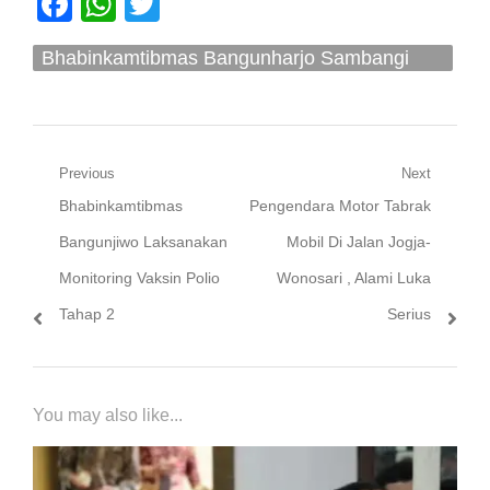
Facebook
WhatsApp
Twitter
Bhabinkamtibmas Bangunharjo Sambangi
MTs. Negeri 1 Bantul
Navigasi
Previous
Next
Previous
Next
Bhabinkamtibmas
Pengendara Motor Tabrak
pos
post:
post:
Bangunjiwo Laksanakan
Mobil Di Jalan Jogja-
Monitoring Vaksin Polio
Wonosari , Alami Luka
Tahap 2
Serius
You may also like...