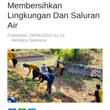
Membersihkan
Lingkungan Dan Saluran
Air
Published:
29/09/2024
01:14
Author
Redaksi Swanara