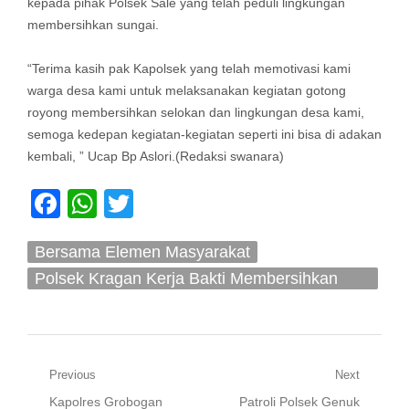
kepada pihak Polsek Sale yang telah peduli lingkungan
membersihkan sungai.
“Terima kasih pak Kapolsek yang telah memotivasi kami
warga desa kami untuk melaksanakan kegiatan gotong
royong membersihkan selokan dan lingkungan desa kami,
semoga kedepan kegiatan-kegiatan seperti ini bisa di adakan
kembali, ” Ucap Bp Aslori.(Redaksi swanara)
Facebook
WhatsApp
Twitter
Bersama Elemen Masyarakat
Polsek Kragan Kerja Bakti Membersihkan
Lingkungan Dan Saluran Air
Navigasi
Previous
Next
Previous
Next
Kapolres Grobogan
Patroli Polsek Genuk