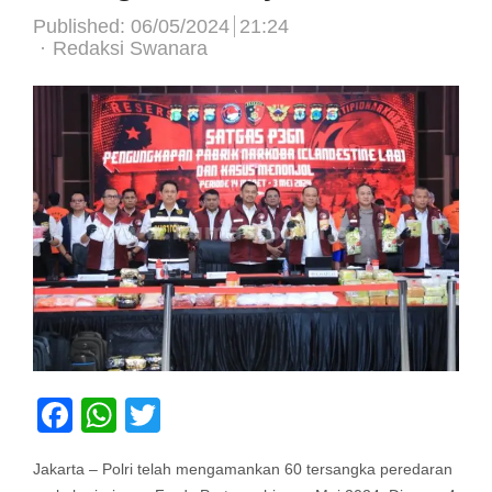
Published:
06/05/2024
21:24
Author
Redaksi Swanara
Facebook
WhatsApp
Twitter
Jakarta – Polri telah mengamankan 60 tersangka peredaran