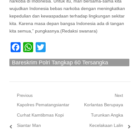
narkoba di Indonesia. Untuk itu, mari bersama-sama kita
wujudkan Indonesia bebas narkoba dengan meningkatkan
kepedulian dan kewaspadaan terhadap lingkungan sekitar
kita. Karena masa depan bangsa Indonesia ada di tangan
kita semua,” pungkasnya.(Redaksi swanara)
Facebook
WhatsApp
Twitter
Bareskrim Polri Tangkap 60 Tersangka
Narkoba Jaringan Fredy Pratama
Navigasi
Previous
Next
Previous
Next
Kapolres Pematangsiantar
Korlantas Berupaya
pos
post:
post:
Curhat Kamtibmas Kopi
Turunkan Angka
Siantar Man
Kecelakaan Lalin