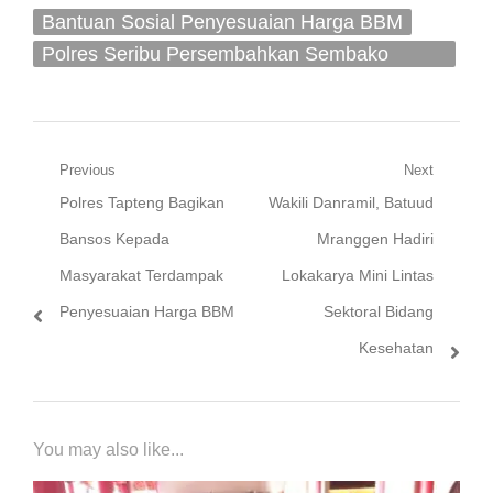
Bantuan Sosial Penyesuaian Harga BBM
Polres Seribu Persembahkan Sembako
kepada Nelayan
Navigasi
Previous
Next
Previous
Next
Polres Tapteng Bagikan
Wakili Danramil, Batuud
pos
post:
post:
Bansos Kepada
Mranggen Hadiri
Masyarakat Terdampak
Lokakarya Mini Lintas
Penyesuaian Harga BBM
Sektoral Bidang
Kesehatan
You may also like...