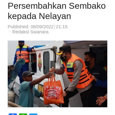
Persembahkan Sembako
kepada Nelayan
Published:
08/09/2022
21:15
Author
Redaksi Swanara