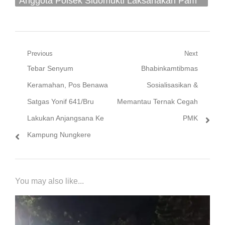
Anggota Polsek Sidomukti Laksanakan Pam
PH Pagi Di Perempatan Kecandran
Navigasi
Previous
Next
Previous
Next
Tebar Senyum
Bhabinkamtibmas
pos
post:
post:
Keramahan, Pos Benawa
Sosialisasikan &
Satgas Yonif 641/Bru
Memantau Ternak Cegah
Lakukan Anjangsana Ke
PMK
Kampung Nungkere
You may also like...