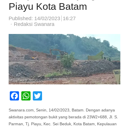
Piayu Kota Batam
Published:
14/02/2023
16:27
Author
Redaksi Swanara
Facebook
WhatsApp
Twitter
Swanara.com, Senin, 14/02/2023, Batam. Dengan adanya
aktivitas pemotongan bukit yang berada di 23W2+688, Jl. S.
Parman, Tj. Piayu, Kec. Sei Beduk, Kota Batam, Kepulauan