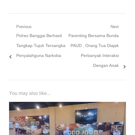
Batam.
Navigasi
Previous
Next
Previous
Next
Polres Banggai Berhasil
Parenting Bersama Bunda
pos
post:
post:
Tangkap Tujuh Tersangka
PAUD , Orang Tua Diajak
Penyalahguna Narkoba
Perbanyak Interaksi
Dengan Anak
You may also like...