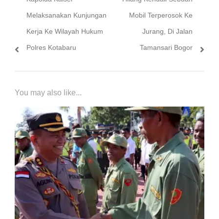
pos
post:
post:
Melaksanakan Kunjungan
Mobil Terperosok Ke
Kerja Ke Wilayah Hukum
Jurang, Di Jalan
Polres Kotabaru
Tamansari Bogor
You may also like...