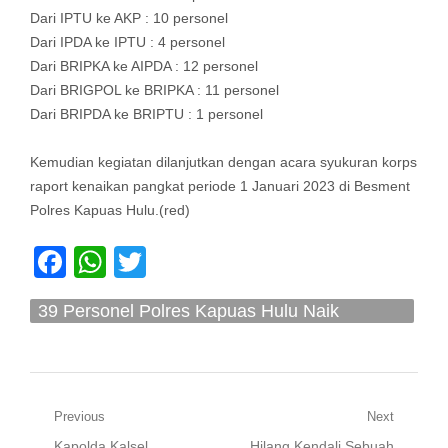
Dari IPTU ke AKP : 10 personel
Dari IPDA ke IPTU : 4 personel
Dari BRIPKA ke AIPDA : 12 personel
Dari BRIGPOL ke BRIPKA : 11 personel
Dari BRIPDA ke BRIPTU : 1 personel
Kemudian kegiatan dilanjutkan dengan acara syukuran korps
raport kenaikan pangkat periode 1 Januari 2023 di Besment
Polres Kapuas Hulu.(red)
Facebook
WhatsApp
Twitter
39 Personel Polres Kapuas Hulu Naik
Pangkat Setingkat Lebih Tinggi
Navigasi
Previous
Next
Previous
Next
Kapolda Kalsel
Hilang Kendali Sebuah